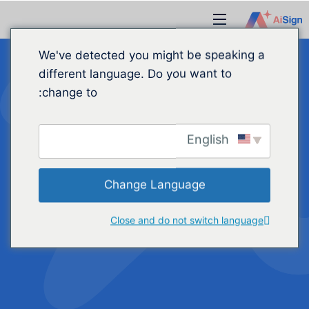
نتقل
قائمة
لى
طعام
لمحتوى
We've detected you might be speaking a
different language. Do you want to
change to:
استخدام
أيساين
’مولد
عقود الذكاء الاصطناعي
English
مرحبًا بك في AiSign، الحل الأمثل لإنشاء العقود
Change Language
بسهولة. سيرشدك هذا الدليل إلى كيفية إنشاء العقود
Close and do not switch language
وتحريرها وإرسالها باستخدام منصتنا التي تعمل بالذكاء
الاصطناعي.