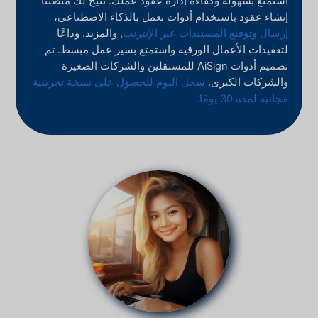
استمتع بسهولة وكفاءة إدارة عقود عملك. تتيح لك منصتنا
إنشاء عقود باستخدام أدوات تعمل بالذكاء الاصطناعي،
إرسال وتوقيع المستندات عبر الإنترنت
, والمزيد. وداعًا
لتعقيدات الأعمال الورقية واستمتع بسير عمل مبسط. تم
تصميم أدوات AiSign للمستقلين والشركات الصغيرة
والشركات الكبرى.
سجل اليوم للحصول على نسخة تجريبية
مجانية لمدة 30 يومًا.