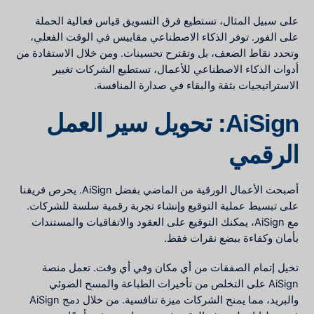
على سبيل المثال، تستطيع فرق التسويق قياس فعالية الحملة
على الفور. توفر الذكاء الاصطناعي مقاييس في الوقت الفعلي،
وتحدد نقاط الضعف، بل وتقترح تحسينات. ومن خلال الاستفادة من
أدوات الذكاء الاصطناعي للأعمال، تستطيع الشركات تغيير
الاستراتيجيات بثقة والبقاء في صدارة المنافسة.
AiSign: تحويل سير العمل
الرقمي
أصبحت الأعمال الورقية من الماضي بفضل AiSign. يحرص فريقنا
على تبسيط عملية التوقيع وإنشاء تجربة رقمية سلسة للشركات.
مع AiSign، يمكنك التوقيع على العقود والاتفاقيات والمستندات
بأمان وكفاءة ببضع نقرات فقط.
تخيل إتمام الصفقات من أي مكان وفي أي وقت. تعمل منصة
AiSign على التخلص من تأخيرات الطباعة والمسح الضوئي
والبريد، مما يمنح الشركات ميزة تنافسية. من خلال دمج AiSign