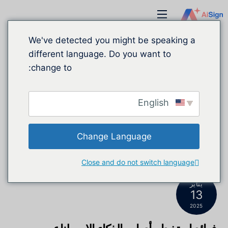
نتقل
قائمة
لى
طعام
لمحتوى
We've detected you might be speaking a
different language. Do you want to
change to:
English
Change Language
Close and do not switch language
يناير
13
2025