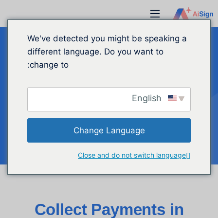
نتقل
قائمة
لى
طعام
لمحتوى
We've detected you might be speaking a
different language. Do you want to
change to:
المدفوعات
English
Change Language
Close and do not switch language
Collect Payments in