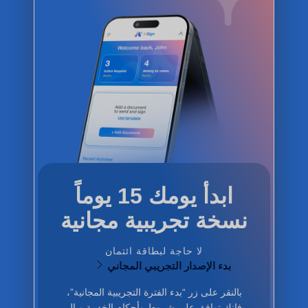
ابدأ يومك 15 يوماً
نسخة تجريبية مجانية
لا حاجة لبطاقة ائتمان
بدء الإصدار التجريبي المجاني
بالنقر على زر “بدء الفترة التجريبية المجانية”،
فإنك توافق على
شروط وأحكام الخدمة
و ال