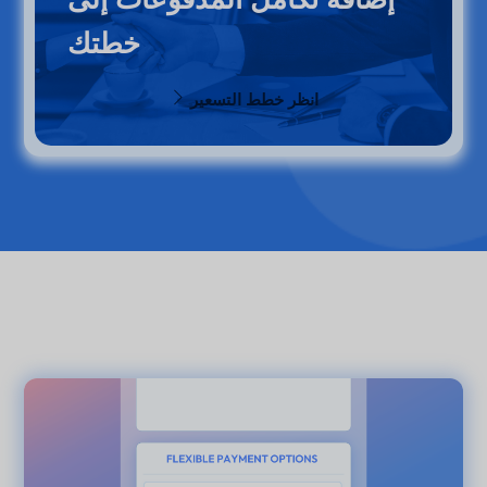
خطتك
انظر خطط التسعير