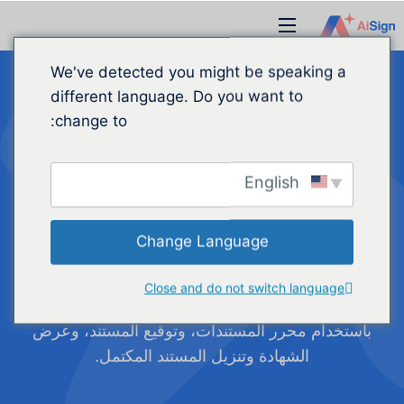
نتقل
قائمة
لى
طعام
لمحتوى
We've detected you might be speaking a
different language. Do you want to
change to:
كيفية إرسال المستندات
وتوقيعها وإدارتها في
English
أيساين
Change Language
مرحبًا بك في AiSign! سيرشدك هذا الدليل خلال
Close and do not switch language
خطوات إرسال مستند للتوقيع عليه، وتخصيصه
باستخدام محرر المستندات، وتوقيع المستند، وعرض
الشهادة وتنزيل المستند المكتمل.