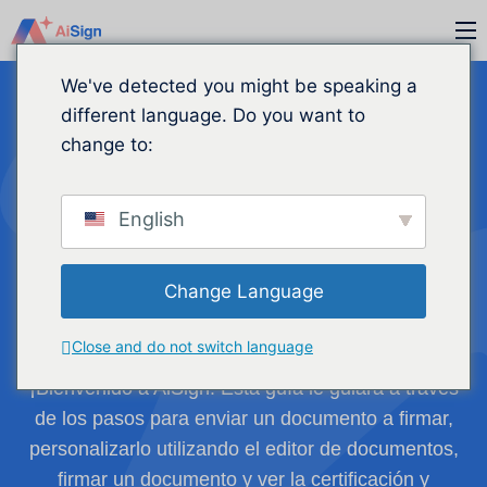
Ir
M
al
contenido
We've detected you might be speaking a
different language. Do you want to
change to:
Cómo enviar, firmar
y gestionar
English
documentos en
Change Language
AiSign
Close and do not switch language
¡Bienvenido a AiSign! Esta guía le guiará a través
de los pasos para enviar un documento a firmar,
personalizarlo utilizando el editor de documentos,
firmar un documento y ver la certificación y