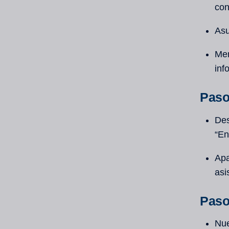
con
Asu
Men
inf
Paso 
Des
“En
Apa
asi
Paso
Nue