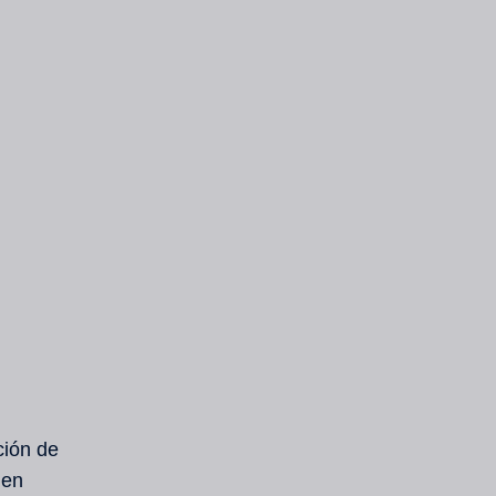
ción de
 en