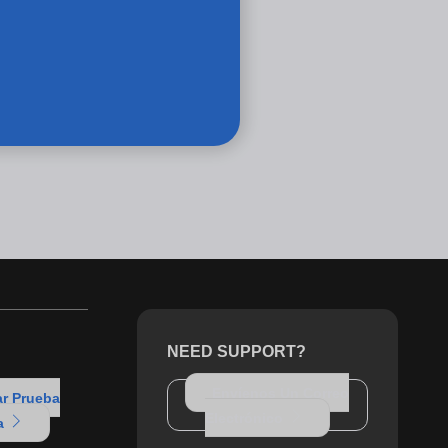
NEED SUPPORT?
Envíenos Un Correo
ar Prueba
Electrónico
ta