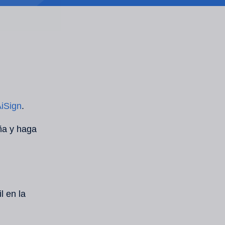
AiSign
.
eña y haga
l en la