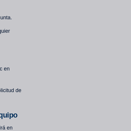
unta.
quier
ic en
icitud de
quipo
drá en