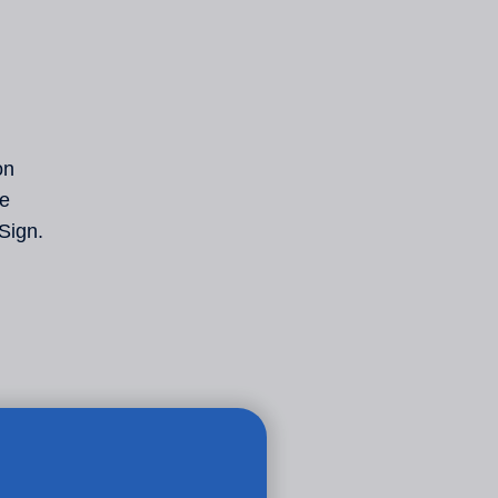
y
on
de
Sign.