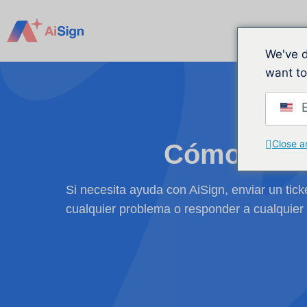
Ir
al
contenido
We've d
want to
E
Close a
Cómo envia
Si necesita ayuda con AiSign, enviar un tick
cualquier problema o responder a cualquier 