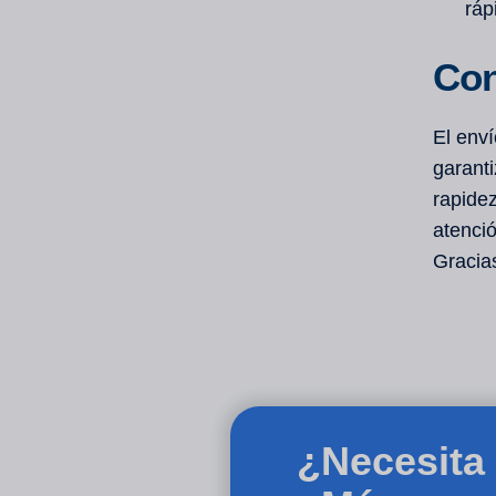
ráp
Con
El enví
garant
rapide
atenció
Gracias
¿Necesita