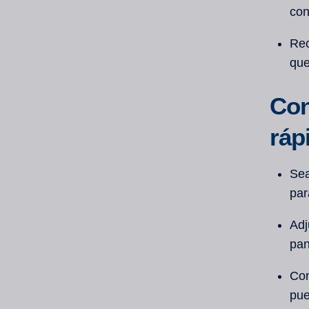
con
Rec
que
Con
ráp
Sea
par
Adj
pan
Con
pue