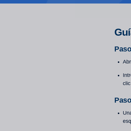
Guí
Paso
Abr
Int
cli
Paso
Una
esq