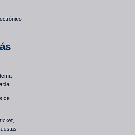
lectrónico
más
blema
acia.
as de
icket,
puestas