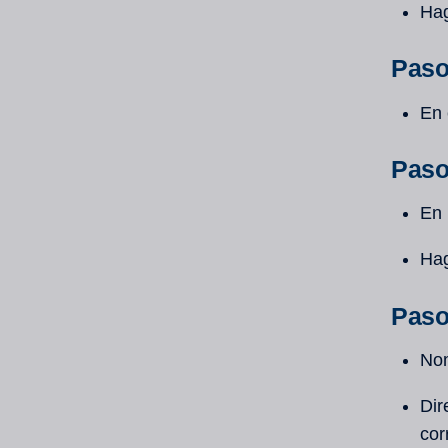
Hag
Paso
En 
Paso
En 
Hag
Paso
Nom
Dir
cor