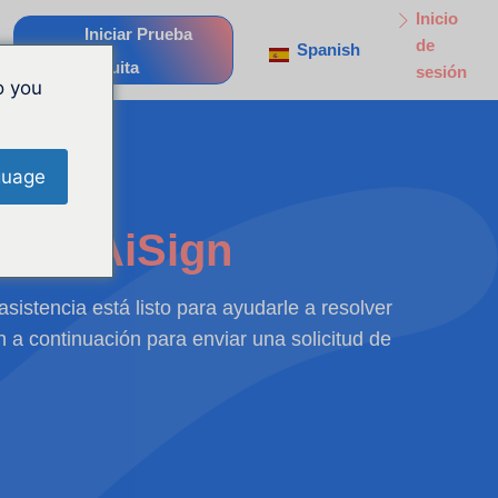
Inicio
Iniciar Prueba
de
Spanish
Gratuita
sesión
o you
guage
ia en
AiSign
sistencia está listo para ayudarle a resolver
 a continuación para enviar una solicitud de