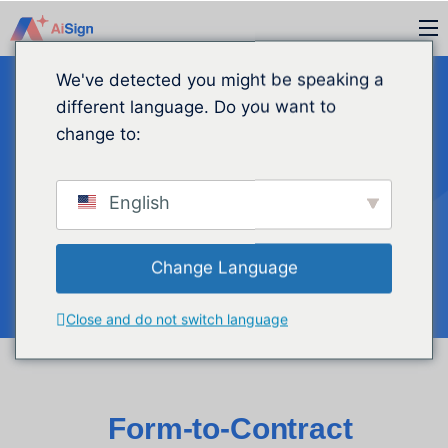
Vai
M
al
contenuto
We've detected you might be speaking a
different language. Do you want to
change to:
Moduli
English
intelligenti
Change Language
Close and do not switch language
Form-to-Contract