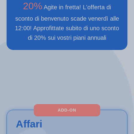
20%
Agite in fretta! L'offerta di
sconto di benvenuto scade venerdì alle
12:00! Approfittate subito di uno sconto
di 20% sui vostri piani annuali
ADD-ON
Affari