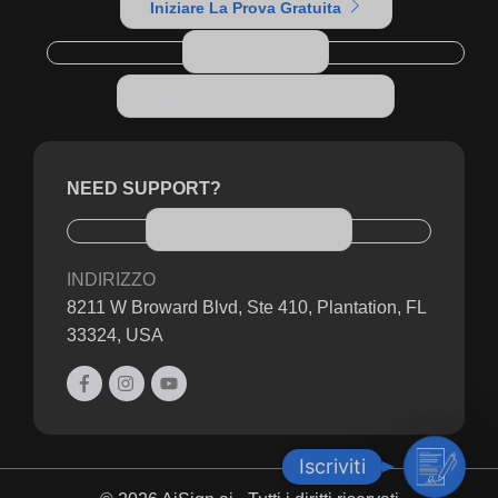
Iniziare La Prova Gratuita
Accesso
Creare Un Nuovo Account
NEED SUPPORT?
Inviaci Un'e-Mail
INDIRIZZO
8211 W Broward Blvd, Ste 410, Plantation, FL
33324, USA
I
Iscriviti
s