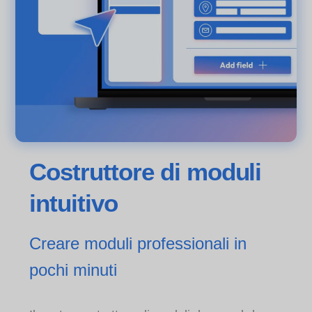
Costruttore di moduli
intuitivo
Creare moduli professionali in
pochi minuti