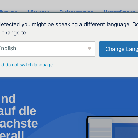
ber uns
Lösungen
Preisgestaltung
Unterstützung
etected you might be speaking a different language. D
 change to:
nglish
Change Lan
nd do not switch language
nd
auf die
fachste
rall