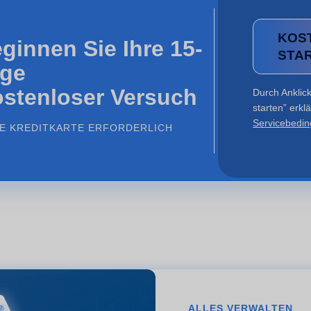
KOS
ginnen Sie Ihre 15-
STA
ge
stenloser Versuch
Durch Anklick
starten” erkl
Servicebedi
NE KREDITKARTE ERFORDERLICH
ALLES VERWALTEN