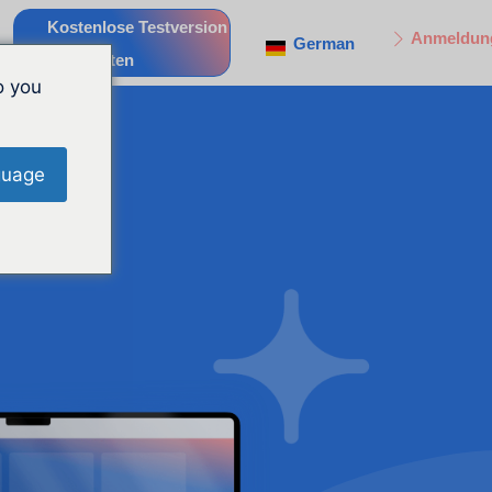
Kostenlose Testversion
Anmeldun
German
Starten
o you
guage