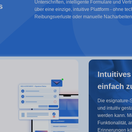
Unterschriften, intelligente Formulare und Ver
s
über eine einzige, intuitive Plattform - ohne te
Reibungsverluste oder manuelle Nacharbeiten
Intuitive
einfach z
Die esignature-S
und intuitiv ges
werden kann. Mi
Funktionalität,
Erinnerungen kö