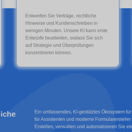
Entwerfen Sie Verträge, rechtliche
Hinweise und Kundenschreiben in
wenigen Minuten. Unsere KI kann erste
Entwürfe bearbeiten, sodass Sie sich
auf Strategie und Überprüfungen
konzentrieren können.
Ein umfassendes, KI-gestütztes Ökosystem für 
liche
für Assistenten und moderne Formularersteller
Erstellen, verwalten und automatisieren Sie el