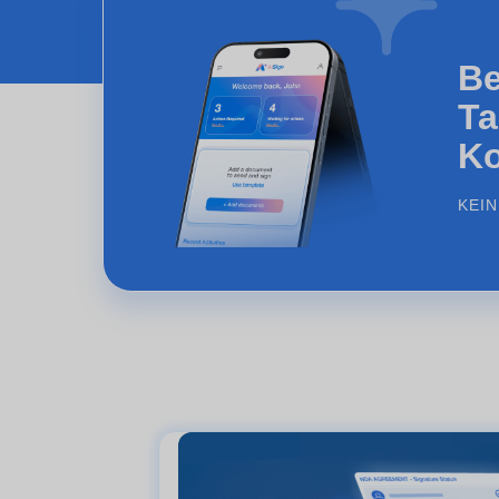
Be
Ta
Ko
KEI