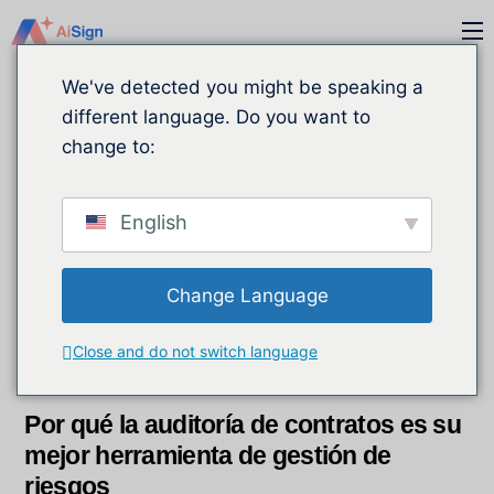
Ir
M
al
contenido
We've detected you might be speaking a
different language. Do you want to
change to:
English
Change Language
DICIEMBRE
22
Close and do not switch language
2025
Por qué la auditoría de contratos es su
mejor herramienta de gestión de
riesgos