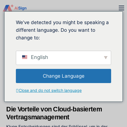
Zum
M
Inhalt
springen
We've detected you might be speaking a
different language. Do you want to
change to:
English
Change Language
DEZEMBER
20
Close and do not switch language
2024
Die Vorteile von Cloud-basiertem
Vertragsmanagement
Kluge Entscheidungen sind der Schlüssel, um in der