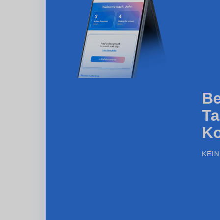
Be
Ta
Ko
KEI