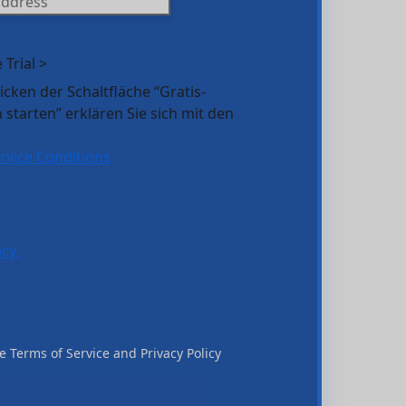
 Trial >
cken der Schaltfläche “Gratis-
 starten” erklären Sie sich mit den
rvice Conditions
icy.
he Terms of Service and Privacy Policy