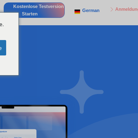
Kostenlose Testversion
Anmeldun
German
Starten
e.
e