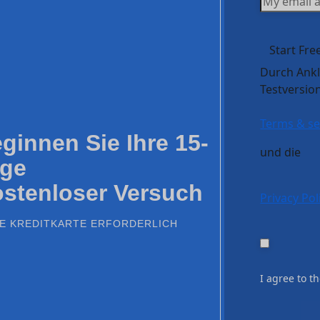
Start Free
Durch Ankli
Testversion
Terms & se
ginnen Sie Ihre 15-
und die
ge
stenloser Versuch
Privacy Pol
NE KREDITKARTE ERFORDERLICH
I agree to t