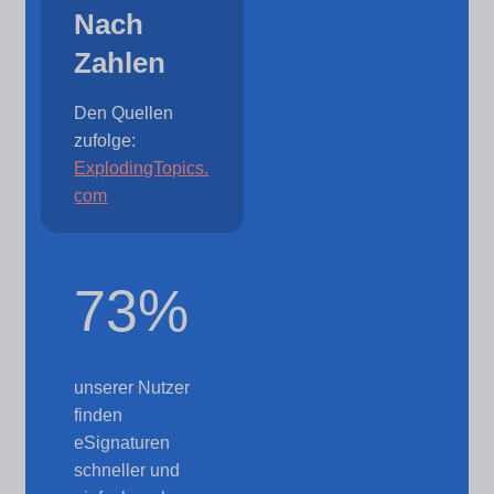
Nach
Zahlen
Den Quellen
zufolge:
ExplodingTopics.
com
73%
unserer Nutzer
finden
eSignaturen
schneller und