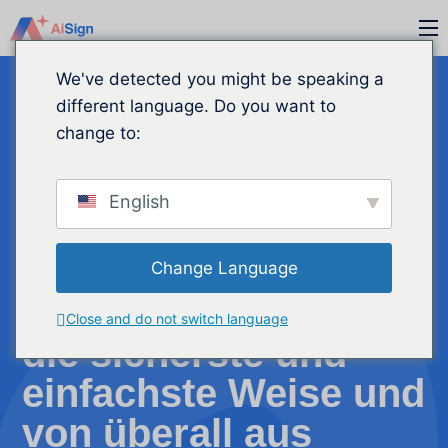
Zum
M
Inhalt
springen
We've detected you might be speaking a
different language. Do you want to
change to:
English
Unterschrift
und
Change Language
senden.
Verträge auf
Close and do not switch language
die sicherste und
einfachste Weise und
von überall aus