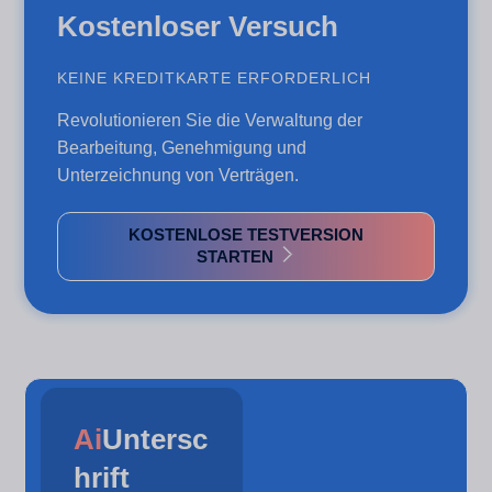
Kostenloser Versuch
KEINE KREDITKARTE ERFORDERLICH
Revolutionieren Sie die Verwaltung der
Bearbeitung, Genehmigung und
Unterzeichnung von Verträgen.
KOSTENLOSE TESTVERSION
STARTEN
Ai
Untersc
hrift