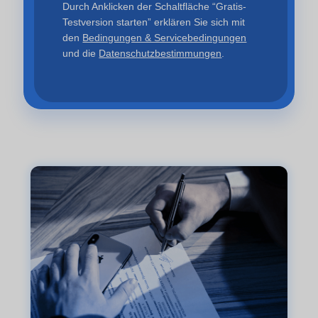
Durch Anklicken der Schaltfläche “Gratis-
Testversion starten” erklären Sie sich mit
den
Bedingungen & Servicebedingungen
und die
Datenschutzbestimmungen
.