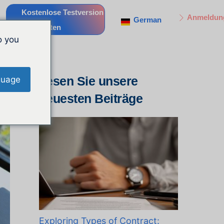
Kostenlose Testversion
Anmeldun
German
Starten
o you
Lesen Sie unsere
guage
neuesten Beiträge
Exploring Types of Contract: