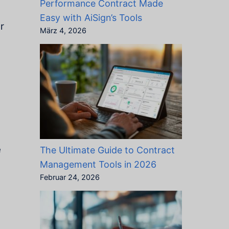
Performance Contract Made
Easy with AiSign’s Tools
r
März 4, 2026
e
The Ultimate Guide to Contract
Management Tools in 2026
Februar 24, 2026