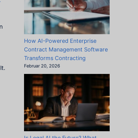
r
n
How AI-Powered Enterprise
Contract Management Software
Transforms Contracting
Februar 20, 2026
t.
Is Legal AI the Future? What