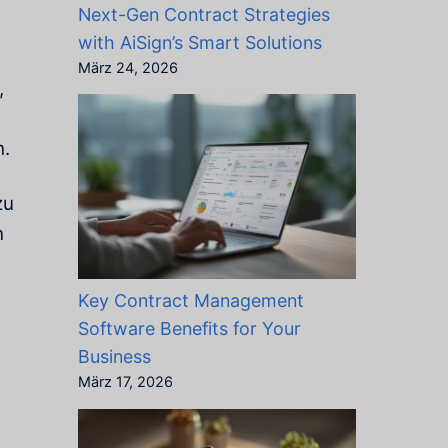
Next-Gen Contract Strategies
with AiSign’s Smart Solutions
März 24, 2026
,
h.
zu
n
Key Contract Management
Software Benefits for Your
Business
März 17, 2026