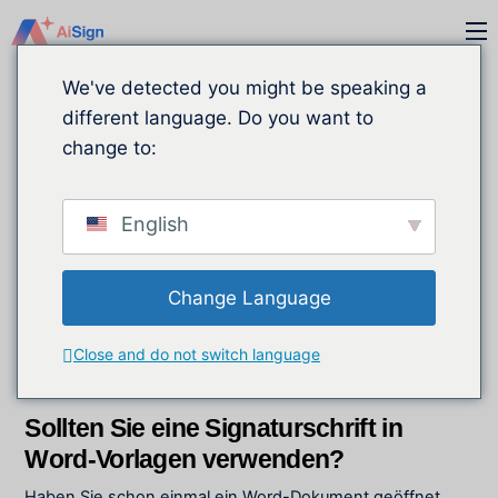
Zum
M
Inhalt
springen
We've detected you might be speaking a
different language. Do you want to
change to:
English
Change Language
JULI
23
Close and do not switch language
2025
Sollten Sie eine Signaturschrift in
Word-Vorlagen verwenden?
Haben Sie schon einmal ein Word-Dokument geöffnet