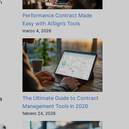
n
Performance Contract Made
Easy with AiSign’s Tools
marzo 4, 2026
The Ultimate Guide to Contract
a
Management Tools in 2026
febrero 24, 2026