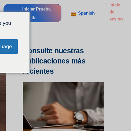
Inicio
Iniciar Prueba
de
Spanish
Gratuita
sesión
o you
guage
Consulte nuestras
publicaciones más
recientes