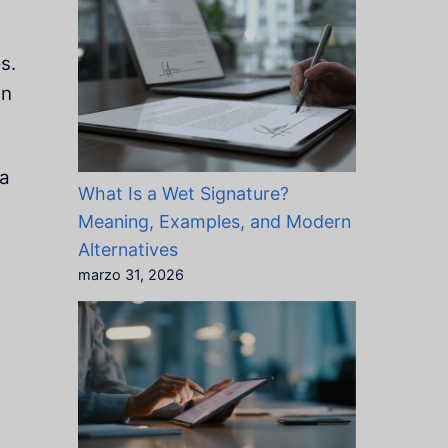
s.
en
ta
What Is a Wet Signature?
Meaning, Examples, and Modern
Alternatives
marzo 31, 2026