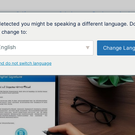
Quiénes somos
Soluciones
Precios
Ayuda
etected you might be speaking a different language. D
 change to:
nglish
Change Lan
nd do not switch language