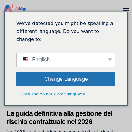
Vai
M
al
contenuto
We've detected you might be speaking a
different language. Do you want to
change to:
English
Change Language
DICEMBRE
2
Close and do not switch language
2025
La guida definitiva alla gestione del
rischio contrattuale nel 2026
Nel 2026,
contract risk management isn’t just a legal